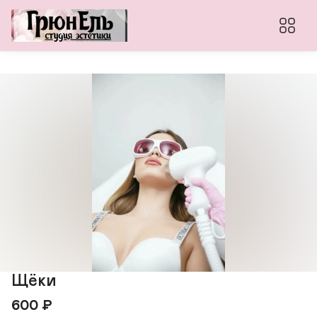
Щёки
600
₽